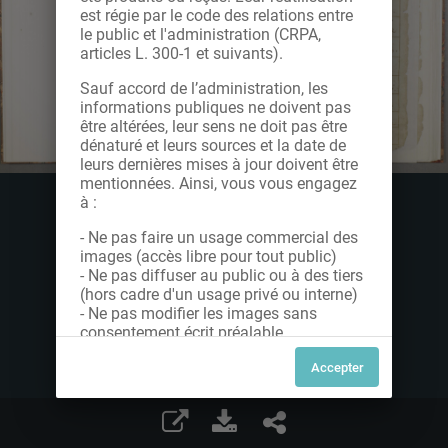
est régie par le code des relations entre
le public et l'administration (CRPA,
articles L. 300-1 et suivants).
Sauf accord de l’administration, les
informations publiques ne doivent pas
être altérées, leur sens ne doit pas être
dénaturé et leurs sources et la date de
leurs dernières mises à jour doivent être
mentionnées. Ainsi, vous vous engagez
à :
- Ne pas faire un usage commercial des
images (accès libre pour tout public)
- Ne pas diffuser au public ou à des tiers
(hors cadre d'un usage privé ou interne)
- Ne pas modifier les images sans
consentement écrit préalable
Dans le cas contraire, nous vous invitons
à nous contacter afin de solliciter le type
de Licence souhaitée parmi celles
proposées et le cas échéant, acquitter
une redevance.