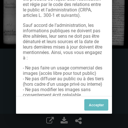
est régie par le code des relations entre
le public et l'administration (CRPA,
articles L. 300-1 et suivants).
Sauf accord de l’administration, les
informations publiques ne doivent pas
être altérées, leur sens ne doit pas être
dénaturé et leurs sources et la date de
leurs dernières mises à jour doivent être
mentionnées. Ainsi, vous vous engagez
à :
- Ne pas faire un usage commercial des
images (accès libre pour tout public)
- Ne pas diffuser au public ou à des tiers
(hors cadre d'un usage privé ou interne)
- Ne pas modifier les images sans
consentement écrit préalable
Dans le cas contraire, nous vous invitons
à nous contacter afin de solliciter le type
de Licence souhaitée parmi celles
proposées et le cas échéant, acquitter
une redevance.