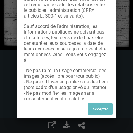
est régie par le code des relations entre
le public et l'administration (CRPA,
articles L. 300-1 et suivants).
Sauf accord de l’administration, les
informations publiques ne doivent pas
être altérées, leur sens ne doit pas être
dénaturé et leurs sources et la date de
leurs dernières mises à jour doivent être
mentionnées. Ainsi, vous vous engagez
à :
- Ne pas faire un usage commercial des
images (accès libre pour tout public)
- Ne pas diffuser au public ou à des tiers
(hors cadre d'un usage privé ou interne)
- Ne pas modifier les images sans
consentement écrit préalable
Dans le cas contraire, nous vous invitons
à nous contacter afin de solliciter le type
de Licence souhaitée parmi celles
proposées et le cas échéant, acquitter
une redevance.