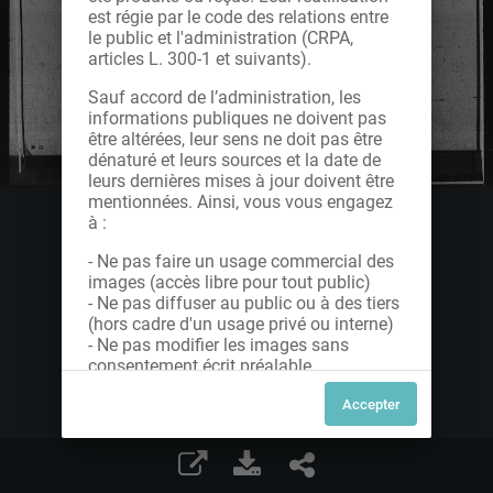
est régie par le code des relations entre
le public et l'administration (CRPA,
articles L. 300-1 et suivants).
Sauf accord de l’administration, les
informations publiques ne doivent pas
être altérées, leur sens ne doit pas être
dénaturé et leurs sources et la date de
leurs dernières mises à jour doivent être
mentionnées. Ainsi, vous vous engagez
à :
- Ne pas faire un usage commercial des
images (accès libre pour tout public)
- Ne pas diffuser au public ou à des tiers
(hors cadre d'un usage privé ou interne)
- Ne pas modifier les images sans
consentement écrit préalable
Dans le cas contraire, nous vous invitons
à nous contacter afin de solliciter le type
de Licence souhaitée parmi celles
proposées et le cas échéant, acquitter
une redevance.