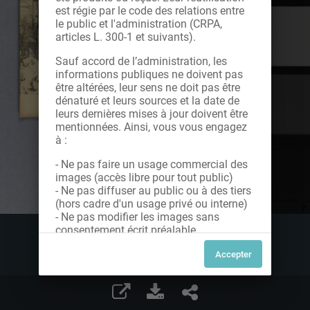
est régie par le code des relations entre
le public et l'administration (CRPA,
articles L. 300-1 et suivants).
Sauf accord de l’administration, les
informations publiques ne doivent pas
être altérées, leur sens ne doit pas être
dénaturé et leurs sources et la date de
leurs dernières mises à jour doivent être
mentionnées. Ainsi, vous vous engagez
à :
- Ne pas faire un usage commercial des
images (accès libre pour tout public)
- Ne pas diffuser au public ou à des tiers
(hors cadre d'un usage privé ou interne)
- Ne pas modifier les images sans
consentement écrit préalable
Dans le cas contraire, nous vous invitons
à nous contacter afin de solliciter le type
de Licence souhaitée parmi celles
proposées et le cas échéant, acquitter
une redevance.