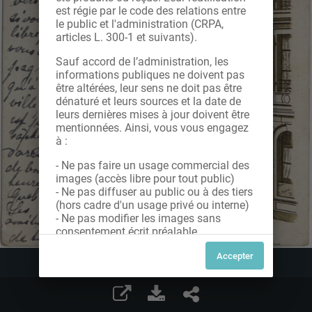
est régie par le code des relations entre
le public et l'administration (CRPA,
articles L. 300-1 et suivants).
Sauf accord de l’administration, les
informations publiques ne doivent pas
être altérées, leur sens ne doit pas être
dénaturé et leurs sources et la date de
leurs dernières mises à jour doivent être
mentionnées. Ainsi, vous vous engagez
à :
- Ne pas faire un usage commercial des
images (accès libre pour tout public)
- Ne pas diffuser au public ou à des tiers
(hors cadre d'un usage privé ou interne)
- Ne pas modifier les images sans
consentement écrit préalable
Dans le cas contraire, nous vous invitons
à nous contacter afin de solliciter le type
de Licence souhaitée parmi celles
proposées et le cas échéant, acquitter
une redevance.