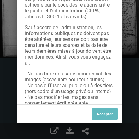
est régie par le code des relations entre
le public et l'administration (CRPA,
articles L. 300-1 et suivants).
Sauf accord de l’administration, les
informations publiques ne doivent pas
être altérées, leur sens ne doit pas être
dénaturé et leurs sources et la date de
leurs dernières mises à jour doivent être
mentionnées. Ainsi, vous vous engagez
à :
- Ne pas faire un usage commercial des
images (accès libre pour tout public)
- Ne pas diffuser au public ou à des tiers
(hors cadre d'un usage privé ou interne)
- Ne pas modifier les images sans
consentement écrit préalable
Dans le cas contraire, nous vous invitons
à nous contacter afin de solliciter le type
de Licence souhaitée parmi celles
proposées et le cas échéant, acquitter
une redevance.