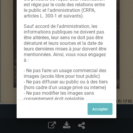
est régie par le code des relations entre
le public et l'administration (CRPA,
articles L. 300-1 et suivants).
Sauf accord de l’administration, les
informations publiques ne doivent pas
être altérées, leur sens ne doit pas être
dénaturé et leurs sources et la date de
leurs dernières mises à jour doivent être
mentionnées. Ainsi, vous vous engagez
à :
- Ne pas faire un usage commercial des
images (accès libre pour tout public)
- Ne pas diffuser au public ou à des tiers
(hors cadre d'un usage privé ou interne)
- Ne pas modifier les images sans
consentement écrit préalable
Dans le cas contraire, nous vous invitons
à nous contacter afin de solliciter le type
de Licence souhaitée parmi celles
proposées et le cas échéant, acquitter
une redevance.