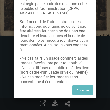
est régie par le code des relations entre
le public et l'administration (CRPA,
articles L. 300-1 et suivants).
Sauf accord de l’administration, les
informations publiques ne doivent pas
être altérées, leur sens ne doit pas être
dénaturé et leurs sources et la date de
leurs dernières mises à jour doivent être
mentionnées. Ainsi, vous vous engagez
à :
- Ne pas faire un usage commercial des
images (accès libre pour tout public)
- Ne pas diffuser au public ou à des tiers
(hors cadre d'un usage privé ou interne)
- Ne pas modifier les images sans
consentement écrit préalable
Dans le cas contraire, nous vous invitons
à nous contacter afin de solliciter le type
de Licence souhaitée parmi celles
proposées et le cas échéant, acquitter
une redevance.