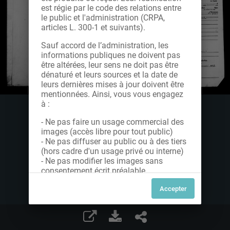
est régie par le code des relations entre
le public et l'administration (CRPA,
articles L. 300-1 et suivants).
Sauf accord de l’administration, les
informations publiques ne doivent pas
être altérées, leur sens ne doit pas être
dénaturé et leurs sources et la date de
leurs dernières mises à jour doivent être
mentionnées. Ainsi, vous vous engagez
à :
- Ne pas faire un usage commercial des
images (accès libre pour tout public)
- Ne pas diffuser au public ou à des tiers
(hors cadre d'un usage privé ou interne)
- Ne pas modifier les images sans
consentement écrit préalable
Dans le cas contraire, nous vous invitons
à nous contacter afin de solliciter le type
de Licence souhaitée parmi celles
proposées et le cas échéant, acquitter
une redevance.