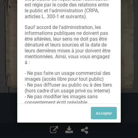
est régie par le code des relations entre
le public et l'administration (CRPA,
articles L. 300-1 et suivants).
Sauf accord de l’administration, les
informations publiques ne doivent pas
être altérées, leur sens ne doit pas être
dénaturé et leurs sources et la date de
leurs dernières mises à jour doivent être
mentionnées. Ainsi, vous vous engagez
à :
- Ne pas faire un usage commercial des
images (accès libre pour tout public)
- Ne pas diffuser au public ou à des tiers
(hors cadre d'un usage privé ou interne)
- Ne pas modifier les images sans
consentement écrit préalable
Dans le cas contraire, nous vous invitons
à nous contacter afin de solliciter le type
de Licence souhaitée parmi celles
proposées et le cas échéant, acquitter
une redevance.