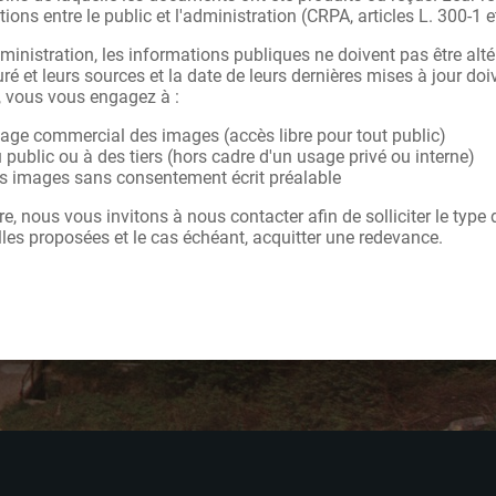
tions entre le public et l'administration (CRPA, articles L. 300-1 e
ministration, les informations publiques ne doivent pas être alté
ré et leurs sources et la date de leurs dernières mises à jour doi
, vous vous engagez à :
sage commercial des images (accès libre pour tout public)
u public ou à des tiers (hors cadre d'un usage privé ou interne)
les images sans consentement écrit préalable
re, nous vous invitons à nous contacter afin de solliciter le type
les proposées et le cas échéant, acquitter une redevance.