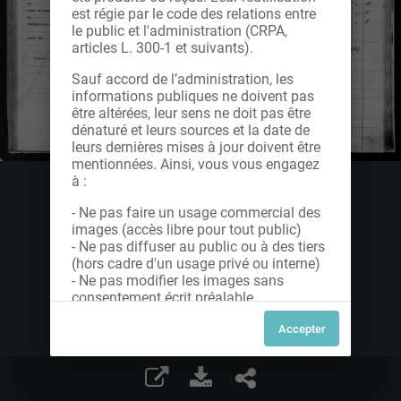
est régie par le code des relations entre
le public et l'administration (CRPA,
articles L. 300-1 et suivants).
Sauf accord de l’administration, les
informations publiques ne doivent pas
être altérées, leur sens ne doit pas être
dénaturé et leurs sources et la date de
leurs dernières mises à jour doivent être
mentionnées. Ainsi, vous vous engagez
à :
- Ne pas faire un usage commercial des
images (accès libre pour tout public)
- Ne pas diffuser au public ou à des tiers
(hors cadre d'un usage privé ou interne)
- Ne pas modifier les images sans
consentement écrit préalable
Dans le cas contraire, nous vous invitons
à nous contacter afin de solliciter le type
de Licence souhaitée parmi celles
proposées et le cas échéant, acquitter
une redevance.