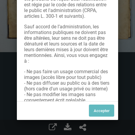
est régie par le code des relations entre
le public et l'administration (CRPA,
articles L. 300-1 et suivants).
Sauf accord de l’administration, les
informations publiques ne doivent pas
être altérées, leur sens ne doit pas être
dénaturé et leurs sources et la date de
leurs dernières mises à jour doivent être
mentionnées. Ainsi, vous vous engagez
à :
- Ne pas faire un usage commercial des
images (accès libre pour tout public)
- Ne pas diffuser au public ou à des tiers
(hors cadre d'un usage privé ou interne)
- Ne pas modifier les images sans
consentement écrit préalable
Dans le cas contraire, nous vous invitons
à nous contacter afin de solliciter le type
de Licence souhaitée parmi celles
proposées et le cas échéant, acquitter
une redevance.