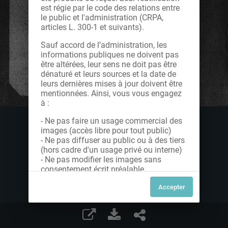
est régie par le code des relations entre
le public et l'administration (CRPA,
articles L. 300-1 et suivants).
Sauf accord de l’administration, les
informations publiques ne doivent pas
être altérées, leur sens ne doit pas être
dénaturé et leurs sources et la date de
leurs dernières mises à jour doivent être
mentionnées. Ainsi, vous vous engagez
à :
- Ne pas faire un usage commercial des
images (accès libre pour tout public)
- Ne pas diffuser au public ou à des tiers
(hors cadre d'un usage privé ou interne)
- Ne pas modifier les images sans
consentement écrit préalable
Dans le cas contraire, nous vous invitons
à nous contacter afin de solliciter le type
de Licence souhaitée parmi celles
proposées et le cas échéant, acquitter
une redevance.