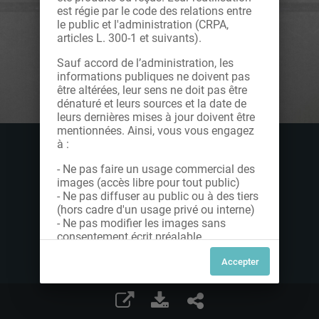
est régie par le code des relations entre
le public et l'administration (CRPA,
articles L. 300-1 et suivants).
Sauf accord de l’administration, les
informations publiques ne doivent pas
être altérées, leur sens ne doit pas être
dénaturé et leurs sources et la date de
leurs dernières mises à jour doivent être
mentionnées. Ainsi, vous vous engagez
à :
- Ne pas faire un usage commercial des
images (accès libre pour tout public)
- Ne pas diffuser au public ou à des tiers
(hors cadre d'un usage privé ou interne)
- Ne pas modifier les images sans
consentement écrit préalable
Dans le cas contraire, nous vous invitons
à nous contacter afin de solliciter le type
de Licence souhaitée parmi celles
proposées et le cas échéant, acquitter
une redevance.