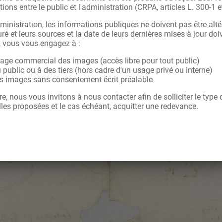
tions entre le public et l'administration (CRPA, articles L. 300-1 e
ministration, les informations publiques ne doivent pas être alté
ré et leurs sources et la date de leurs dernières mises à jour doi
, vous vous engagez à :
sage commercial des images (accès libre pour tout public)
u public ou à des tiers (hors cadre d'un usage privé ou interne)
les images sans consentement écrit préalable
re, nous vous invitons à nous contacter afin de solliciter le type
les proposées et le cas échéant, acquitter une redevance.