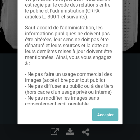
est régie par le code des relations entre
le public et l'administration (CRPA,
articles L. 300-1 et suivants).
Sauf accord de l’administration, les
informations publiques ne doivent pas
être altérées, leur sens ne doit pas être
dénaturé et leurs sources et la date de
leurs dernières mises à jour doivent être
mentionnées. Ainsi, vous vous engagez
à :
- Ne pas faire un usage commercial des
images (accès libre pour tout public)
- Ne pas diffuser au public ou à des tiers
(hors cadre d'un usage privé ou interne)
- Ne pas modifier les images sans
consentement écrit préalable
Dans le cas contraire, nous vous invitons
à nous contacter afin de solliciter le type
de Licence souhaitée parmi celles
proposées et le cas échéant, acquitter
une redevance.