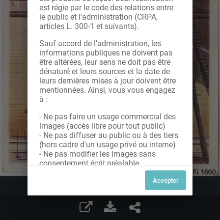
est régie par le code des relations entre
le public et l'administration (CRPA,
articles L. 300-1 et suivants).
Sauf accord de l’administration, les
informations publiques ne doivent pas
être altérées, leur sens ne doit pas être
dénaturé et leurs sources et la date de
leurs dernières mises à jour doivent être
mentionnées. Ainsi, vous vous engagez
à :
- Ne pas faire un usage commercial des
images (accès libre pour tout public)
- Ne pas diffuser au public ou à des tiers
(hors cadre d'un usage privé ou interne)
- Ne pas modifier les images sans
consentement écrit préalable
Dans le cas contraire, nous vous invitons
à nous contacter afin de solliciter le type
de Licence souhaitée parmi celles
proposées et le cas échéant, acquitter
une redevance.