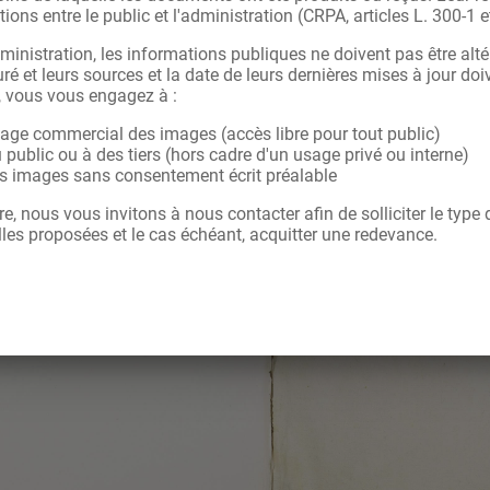
tions entre le public et l'administration (CRPA, articles L. 300-1 e
ministration, les informations publiques ne doivent pas être alté
ré et leurs sources et la date de leurs dernières mises à jour doi
, vous vous engagez à :
sage commercial des images (accès libre pour tout public)
u public ou à des tiers (hors cadre d'un usage privé ou interne)
les images sans consentement écrit préalable
re, nous vous invitons à nous contacter afin de solliciter le type
les proposées et le cas échéant, acquitter une redevance.