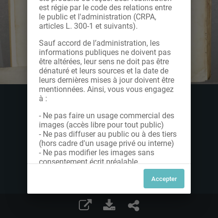
est régie par le code des relations entre
le public et l'administration (CRPA,
articles L. 300-1 et suivants).
Sauf accord de l’administration, les
informations publiques ne doivent pas
être altérées, leur sens ne doit pas être
dénaturé et leurs sources et la date de
leurs dernières mises à jour doivent être
mentionnées. Ainsi, vous vous engagez
à :
- Ne pas faire un usage commercial des
images (accès libre pour tout public)
- Ne pas diffuser au public ou à des tiers
(hors cadre d'un usage privé ou interne)
- Ne pas modifier les images sans
consentement écrit préalable
Dans le cas contraire, nous vous invitons
à nous contacter afin de solliciter le type
de Licence souhaitée parmi celles
proposées et le cas échéant, acquitter
une redevance.