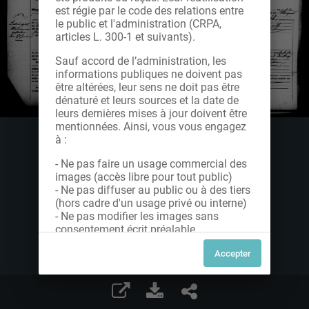
est régie par le code des relations entre
le public et l'administration (CRPA,
articles L. 300-1 et suivants).
Sauf accord de l’administration, les
informations publiques ne doivent pas
être altérées, leur sens ne doit pas être
dénaturé et leurs sources et la date de
leurs dernières mises à jour doivent être
mentionnées. Ainsi, vous vous engagez
à :
- Ne pas faire un usage commercial des
images (accès libre pour tout public)
- Ne pas diffuser au public ou à des tiers
(hors cadre d'un usage privé ou interne)
- Ne pas modifier les images sans
consentement écrit préalable
Dans le cas contraire, nous vous invitons
à nous contacter afin de solliciter le type
de Licence souhaitée parmi celles
proposées et le cas échéant, acquitter
une redevance.