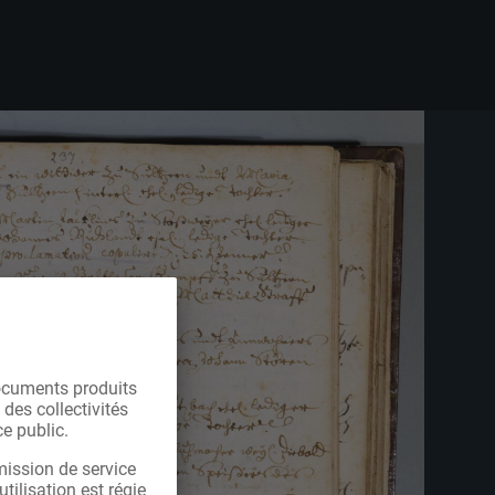
ocuments produits
 des collectivités
e public.
mission de service
tilisation est régie