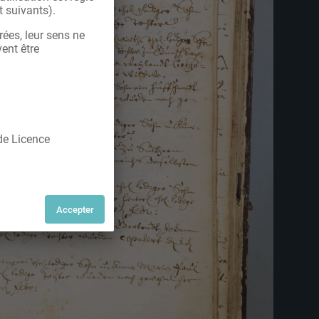
t suivants).
rées, leur sens ne
vent être
 de Licence