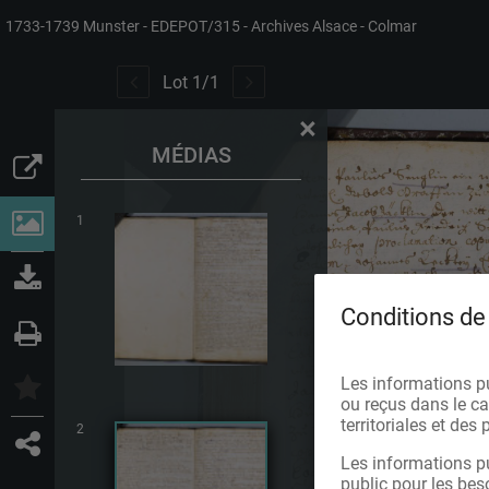
1733-1739 Munster
EDEPOT/315
Archives Alsace - Colmar
Lot
1
/
1
×
MÉDIAS
1
Conditions de 
Les informations p
ou reçus dans le cad
territoriales et de
2
Les informations pu
public pour les bes