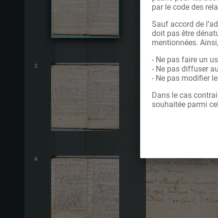
par le code des rela
Sauf accord de l’ad
doit pas être dénatu
mentionnées. Ainsi
- Ne pas faire un u
3
- Ne pas diffuser a
- Ne pas modifier 
Dans le cas contrai
souhaitée parmi cel
4