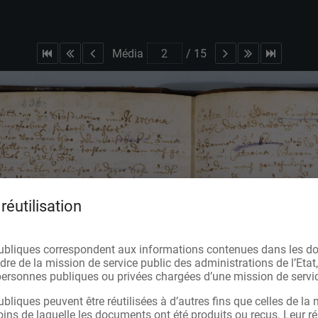
Média
/
15
réutilisation
ubliques correspondent aux informations contenues dans les d
re de la mission de service public des administrations de l’Etat,
s personnes publiques ou privées chargées d’une mission de servic
bliques peuvent être réutilisées à d’autres fins que celles de la 
oins de laquelle les documents ont été produits ou reçus. Leur réu