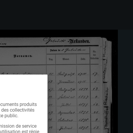
ocuments produits
 des collectivités
e public.
mission de service
tilisation est régie