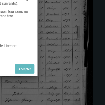
t suivants).
rées, leur sens ne
vent être
 de Licence