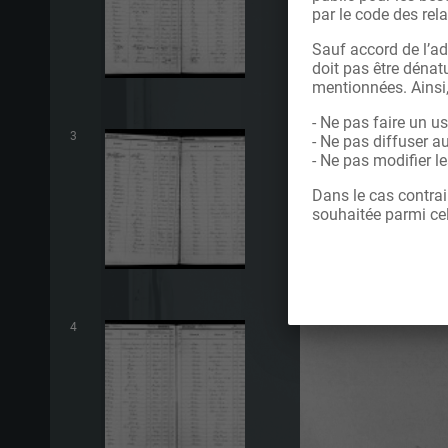
par le code des rela
Sauf accord de l’ad
doit pas être dénatu
mentionnées. Ainsi
- Ne pas faire un u
3
- Ne pas diffuser a
- Ne pas modifier 
Dans le cas contrai
souhaitée parmi cel
4