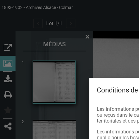
1893-1902
Archives Alsace - Colmar
Lot
1
/
1
×
MÉDIAS
1
Conditions de 
Les informations p
ou reçus dans le cad
territoriales et de
2
Les informations pu
public pour les bes