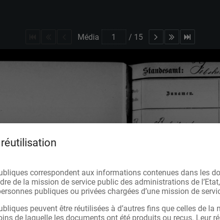
Média
/
15
réutilisation
ubliques correspondent aux informations contenues dans les d
re de la mission de service public des administrations de l’Etat,
s personnes publiques ou privées chargées d’une mission de servic
bliques peuvent être réutilisées à d’autres fins que celles de la 
oins de laquelle les documents ont été produits ou reçus. Leur réu