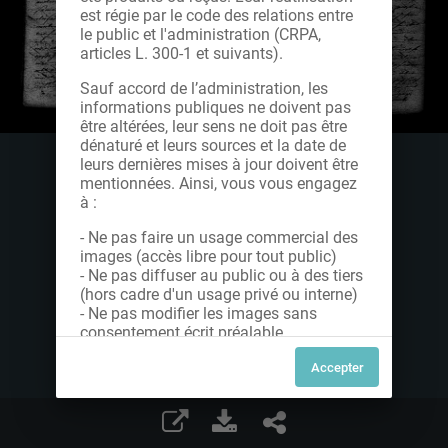
est régie par le code des relations entre
le public et l'administration (CRPA,
articles L. 300-1 et suivants).
Sauf accord de l’administration, les
informations publiques ne doivent pas
être altérées, leur sens ne doit pas être
dénaturé et leurs sources et la date de
leurs dernières mises à jour doivent être
mentionnées. Ainsi, vous vous engagez
à :
- Ne pas faire un usage commercial des
images (accès libre pour tout public)
- Ne pas diffuser au public ou à des tiers
(hors cadre d'un usage privé ou interne)
- Ne pas modifier les images sans
consentement écrit préalable
Dans le cas contraire, nous vous invitons
à nous contacter afin de solliciter le type
de Licence souhaitée parmi celles
proposées et le cas échéant, acquitter
une redevance.