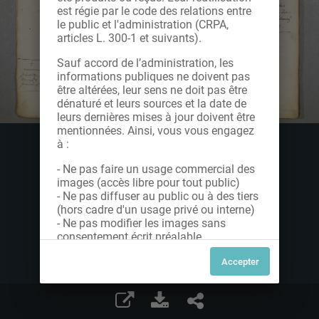
est régie par le code des relations entre
le public et l'administration (CRPA,
articles L. 300-1 et suivants).
Sauf accord de l’administration, les
informations publiques ne doivent pas
être altérées, leur sens ne doit pas être
dénaturé et leurs sources et la date de
leurs dernières mises à jour doivent être
mentionnées. Ainsi, vous vous engagez
à :
- Ne pas faire un usage commercial des
images (accès libre pour tout public)
- Ne pas diffuser au public ou à des tiers
(hors cadre d'un usage privé ou interne)
- Ne pas modifier les images sans
consentement écrit préalable
Dans le cas contraire, nous vous invitons
à nous contacter afin de solliciter le type
de Licence souhaitée parmi celles
proposées et le cas échéant, acquitter
une redevance.