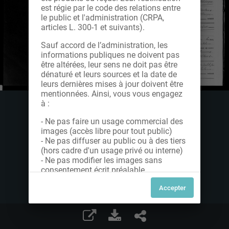
est régie par le code des relations entre
le public et l'administration (CRPA,
articles L. 300-1 et suivants).
Sauf accord de l’administration, les
informations publiques ne doivent pas
être altérées, leur sens ne doit pas être
dénaturé et leurs sources et la date de
leurs dernières mises à jour doivent être
mentionnées. Ainsi, vous vous engagez
à :
- Ne pas faire un usage commercial des
images (accès libre pour tout public)
- Ne pas diffuser au public ou à des tiers
(hors cadre d'un usage privé ou interne)
- Ne pas modifier les images sans
consentement écrit préalable
Dans le cas contraire, nous vous invitons
à nous contacter afin de solliciter le type
de Licence souhaitée parmi celles
proposées et le cas échéant, acquitter
une redevance.