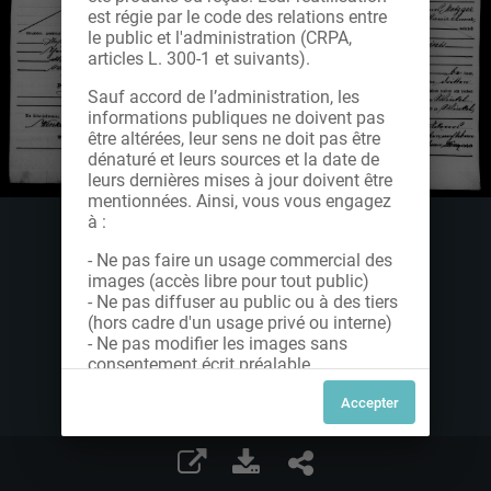
est régie par le code des relations entre
le public et l'administration (CRPA,
articles L. 300-1 et suivants).
Sauf accord de l’administration, les
informations publiques ne doivent pas
être altérées, leur sens ne doit pas être
dénaturé et leurs sources et la date de
leurs dernières mises à jour doivent être
mentionnées. Ainsi, vous vous engagez
à :
- Ne pas faire un usage commercial des
images (accès libre pour tout public)
- Ne pas diffuser au public ou à des tiers
(hors cadre d'un usage privé ou interne)
- Ne pas modifier les images sans
consentement écrit préalable
Dans le cas contraire, nous vous invitons
à nous contacter afin de solliciter le type
de Licence souhaitée parmi celles
proposées et le cas échéant, acquitter
une redevance.