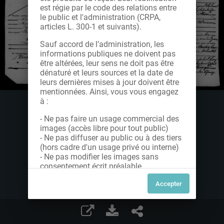
est régie par le code des relations entre
le public et l'administration (CRPA,
articles L. 300-1 et suivants).
Sauf accord de l’administration, les
informations publiques ne doivent pas
être altérées, leur sens ne doit pas être
dénaturé et leurs sources et la date de
leurs dernières mises à jour doivent être
mentionnées. Ainsi, vous vous engagez
à :
- Ne pas faire un usage commercial des
images (accès libre pour tout public)
- Ne pas diffuser au public ou à des tiers
(hors cadre d'un usage privé ou interne)
- Ne pas modifier les images sans
consentement écrit préalable
Dans le cas contraire, nous vous invitons
à nous contacter afin de solliciter le type
de Licence souhaitée parmi celles
proposées et le cas échéant, acquitter
une redevance.