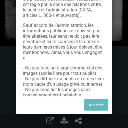
est régie par le code des relations entre
le public et l'administration (CRPA,
articles L. 300-1 et suivants).
Sauf accord de l’administration, les
informations publiques ne doivent pas
être altérées, leur sens ne doit pas être
dénaturé et leurs sources et la date de
leurs dernières mises à jour doivent être
mentionnées. Ainsi, vous vous engagez
à :
- Ne pas faire un usage commercial des
images (accès libre pour tout public)
- Ne pas diffuser au public ou à des tiers
(hors cadre d'un usage privé ou interne)
- Ne pas modifier les images sans
consentement écrit préalable
Dans le cas contraire, nous vous invitons
à nous contacter afin de solliciter le type
de Licence souhaitée parmi celles
proposées et le cas échéant, acquitter
une redevance.