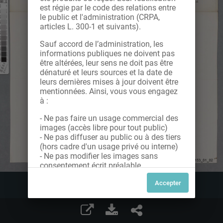
est régie par le code des relations entre
le public et l'administration (CRPA,
articles L. 300-1 et suivants).
Sauf accord de l’administration, les
informations publiques ne doivent pas
être altérées, leur sens ne doit pas être
dénaturé et leurs sources et la date de
leurs dernières mises à jour doivent être
mentionnées. Ainsi, vous vous engagez
à :
- Ne pas faire un usage commercial des
images (accès libre pour tout public)
- Ne pas diffuser au public ou à des tiers
(hors cadre d'un usage privé ou interne)
- Ne pas modifier les images sans
consentement écrit préalable
Dans le cas contraire, nous vous invitons
à nous contacter afin de solliciter le type
de Licence souhaitée parmi celles
proposées et le cas échéant, acquitter
une redevance.