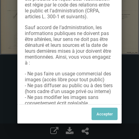
est régie par le code des relations entre
le public et l'administration (CRPA,
articles L. 300-1 et suivants).
Sauf accord de l’administration, les
informations publiques ne doivent pas
être altérées, leur sens ne doit pas être
dénaturé et leurs sources et la date de
leurs dernières mises à jour doivent être
mentionnées. Ainsi, vous vous engagez
à :
- Ne pas faire un usage commercial des
images (accès libre pour tout public)
- Ne pas diffuser au public ou à des tiers
(hors cadre d'un usage privé ou interne)
- Ne pas modifier les images sans
consentement écrit préalable
Dans le cas contraire, nous vous invitons
à nous contacter afin de solliciter le type
de Licence souhaitée parmi celles
proposées et le cas échéant, acquitter
une redevance.