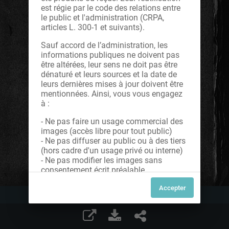
est régie par le code des relations entre
le public et l'administration (CRPA,
articles L. 300-1 et suivants).
Sauf accord de l’administration, les
informations publiques ne doivent pas
être altérées, leur sens ne doit pas être
dénaturé et leurs sources et la date de
leurs dernières mises à jour doivent être
mentionnées. Ainsi, vous vous engagez
à :
- Ne pas faire un usage commercial des
images (accès libre pour tout public)
- Ne pas diffuser au public ou à des tiers
(hors cadre d'un usage privé ou interne)
- Ne pas modifier les images sans
consentement écrit préalable
Dans le cas contraire, nous vous invitons
à nous contacter afin de solliciter le type
de Licence souhaitée parmi celles
proposées et le cas échéant, acquitter
une redevance.