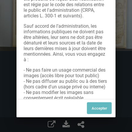
est régie par le code des relations entre
le public et l'administration (CRPA,
articles L. 300-1 et suivants).
Sauf accord de l’administration, les
informations publiques ne doivent pas
être altérées, leur sens ne doit pas être
dénaturé et leurs sources et la date de
leurs dernières mises à jour doivent être
mentionnées. Ainsi, vous vous engagez
à :
- Ne pas faire un usage commercial des
images (accès libre pour tout public)
- Ne pas diffuser au public ou à des tiers
(hors cadre d'un usage privé ou interne)
- Ne pas modifier les images sans
consentement écrit préalable
Dans le cas contraire, nous vous invitons
à nous contacter afin de solliciter le type
de Licence souhaitée parmi celles
proposées et le cas échéant, acquitter
une redevance.