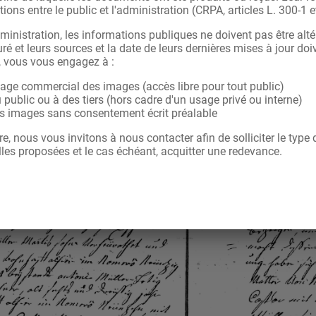
tions entre le public et l'administration (CRPA, articles L. 300-1 e
ministration, les informations publiques ne doivent pas être alté
ré et leurs sources et la date de leurs dernières mises à jour doi
, vous vous engagez à :
sage commercial des images (accès libre pour tout public)
u public ou à des tiers (hors cadre d'un usage privé ou interne)
les images sans consentement écrit préalable
re, nous vous invitons à nous contacter afin de solliciter le type
les proposées et le cas échéant, acquitter une redevance.