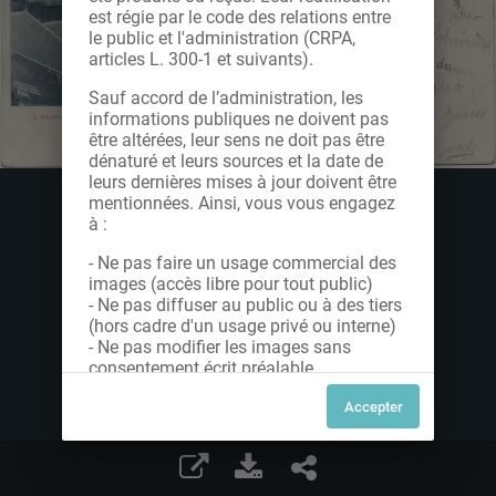
est régie par le code des relations entre
le public et l'administration (CRPA,
articles L. 300-1 et suivants).
Sauf accord de l’administration, les
informations publiques ne doivent pas
être altérées, leur sens ne doit pas être
dénaturé et leurs sources et la date de
leurs dernières mises à jour doivent être
mentionnées. Ainsi, vous vous engagez
à :
- Ne pas faire un usage commercial des
images (accès libre pour tout public)
- Ne pas diffuser au public ou à des tiers
(hors cadre d'un usage privé ou interne)
- Ne pas modifier les images sans
consentement écrit préalable
Dans le cas contraire, nous vous invitons
à nous contacter afin de solliciter le type
de Licence souhaitée parmi celles
proposées et le cas échéant, acquitter
une redevance.