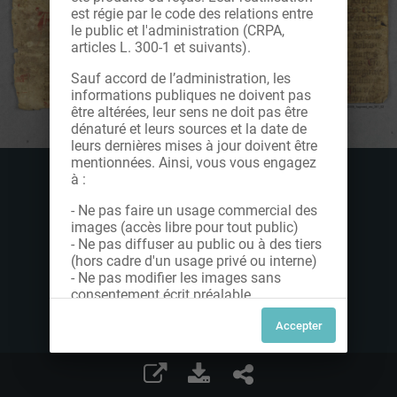
est régie par le code des relations entre
le public et l'administration (CRPA,
articles L. 300-1 et suivants).
Sauf accord de l’administration, les
informations publiques ne doivent pas
être altérées, leur sens ne doit pas être
dénaturé et leurs sources et la date de
leurs dernières mises à jour doivent être
mentionnées. Ainsi, vous vous engagez
à :
- Ne pas faire un usage commercial des
images (accès libre pour tout public)
- Ne pas diffuser au public ou à des tiers
(hors cadre d'un usage privé ou interne)
- Ne pas modifier les images sans
consentement écrit préalable
Dans le cas contraire, nous vous invitons
à nous contacter afin de solliciter le type
de Licence souhaitée parmi celles
proposées et le cas échéant, acquitter
une redevance.