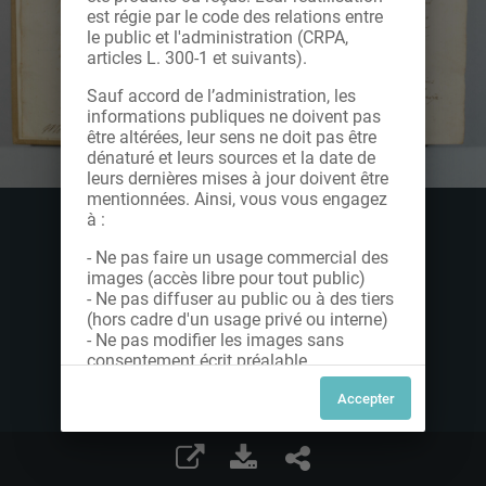
est régie par le code des relations entre
le public et l'administration (CRPA,
articles L. 300-1 et suivants).
Sauf accord de l’administration, les
informations publiques ne doivent pas
être altérées, leur sens ne doit pas être
dénaturé et leurs sources et la date de
leurs dernières mises à jour doivent être
mentionnées. Ainsi, vous vous engagez
à :
- Ne pas faire un usage commercial des
images (accès libre pour tout public)
- Ne pas diffuser au public ou à des tiers
(hors cadre d'un usage privé ou interne)
- Ne pas modifier les images sans
consentement écrit préalable
Dans le cas contraire, nous vous invitons
à nous contacter afin de solliciter le type
de Licence souhaitée parmi celles
proposées et le cas échéant, acquitter
une redevance.