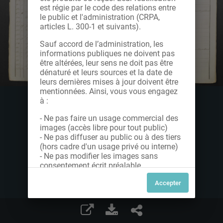
est régie par le code des relations entre
le public et l'administration (CRPA,
articles L. 300-1 et suivants).
Sauf accord de l’administration, les
informations publiques ne doivent pas
être altérées, leur sens ne doit pas être
dénaturé et leurs sources et la date de
leurs dernières mises à jour doivent être
mentionnées. Ainsi, vous vous engagez
à :
- Ne pas faire un usage commercial des
images (accès libre pour tout public)
- Ne pas diffuser au public ou à des tiers
(hors cadre d'un usage privé ou interne)
- Ne pas modifier les images sans
consentement écrit préalable
Dans le cas contraire, nous vous invitons
à nous contacter afin de solliciter le type
de Licence souhaitée parmi celles
proposées et le cas échéant, acquitter
une redevance.