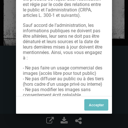
est régie par le code des relations entre
le public et l'administration (CRPA,
articles L. 300-1 et suivants).
Sauf accord de l’administration, les
informations publiques ne doivent pas
être altérées, leur sens ne doit pas être
dénaturé et leurs sources et la date de
leurs dernières mises à jour doivent être
mentionnées. Ainsi, vous vous engagez
à :
- Ne pas faire un usage commercial des
images (accès libre pour tout public)
- Ne pas diffuser au public ou à des tiers
(hors cadre d'un usage privé ou interne)
- Ne pas modifier les images sans
consentement écrit préalable
Dans le cas contraire, nous vous invitons
à nous contacter afin de solliciter le type
de Licence souhaitée parmi celles
proposées et le cas échéant, acquitter
une redevance.