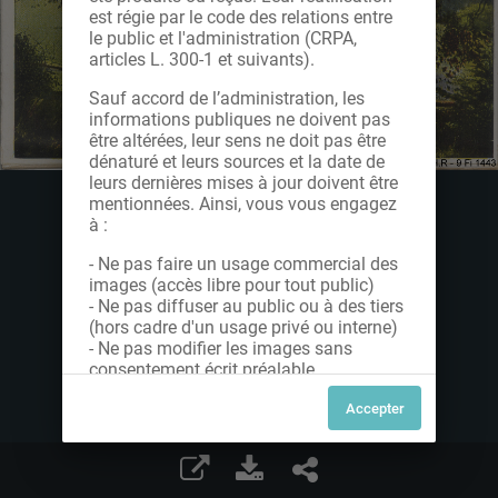
est régie par le code des relations entre
le public et l'administration (CRPA,
articles L. 300-1 et suivants).
Sauf accord de l’administration, les
informations publiques ne doivent pas
être altérées, leur sens ne doit pas être
dénaturé et leurs sources et la date de
leurs dernières mises à jour doivent être
mentionnées. Ainsi, vous vous engagez
à :
- Ne pas faire un usage commercial des
images (accès libre pour tout public)
- Ne pas diffuser au public ou à des tiers
(hors cadre d'un usage privé ou interne)
- Ne pas modifier les images sans
consentement écrit préalable
Dans le cas contraire, nous vous invitons
à nous contacter afin de solliciter le type
de Licence souhaitée parmi celles
proposées et le cas échéant, acquitter
une redevance.