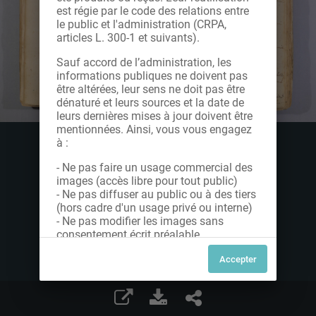
est régie par le code des relations entre
le public et l'administration (CRPA,
articles L. 300-1 et suivants).
Sauf accord de l’administration, les
informations publiques ne doivent pas
être altérées, leur sens ne doit pas être
dénaturé et leurs sources et la date de
leurs dernières mises à jour doivent être
mentionnées. Ainsi, vous vous engagez
à :
- Ne pas faire un usage commercial des
images (accès libre pour tout public)
- Ne pas diffuser au public ou à des tiers
(hors cadre d'un usage privé ou interne)
- Ne pas modifier les images sans
consentement écrit préalable
Dans le cas contraire, nous vous invitons
à nous contacter afin de solliciter le type
de Licence souhaitée parmi celles
proposées et le cas échéant, acquitter
une redevance.