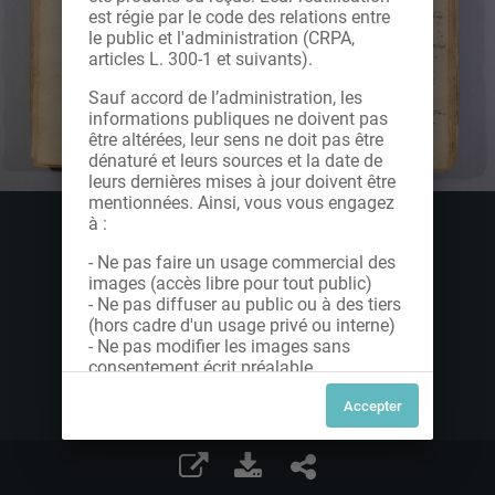
est régie par le code des relations entre
le public et l'administration (CRPA,
articles L. 300-1 et suivants).
Sauf accord de l’administration, les
informations publiques ne doivent pas
être altérées, leur sens ne doit pas être
dénaturé et leurs sources et la date de
leurs dernières mises à jour doivent être
mentionnées. Ainsi, vous vous engagez
à :
- Ne pas faire un usage commercial des
images (accès libre pour tout public)
- Ne pas diffuser au public ou à des tiers
(hors cadre d'un usage privé ou interne)
- Ne pas modifier les images sans
consentement écrit préalable
Dans le cas contraire, nous vous invitons
à nous contacter afin de solliciter le type
de Licence souhaitée parmi celles
proposées et le cas échéant, acquitter
une redevance.