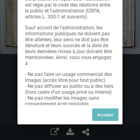
est régie par le code des relations entre
le public et l'administration (CRPA,
articles L. 300-1 et suivants).
Sauf accord de l’administration, les
informations publiques ne doivent pas
être altérées, leur sens ne doit pas être
dénaturé et leurs sources et la date de
leurs dernières mises à jour doivent être
mentionnées. Ainsi, vous vous engagez
à :
- Ne pas faire un usage commercial des
images (accès libre pour tout public)
- Ne pas diffuser au public ou à des tiers
(hors cadre d'un usage privé ou interne)
- Ne pas modifier les images sans
consentement écrit préalable
Dans le cas contraire, nous vous invitons
à nous contacter afin de solliciter le type
de Licence souhaitée parmi celles
proposées et le cas échéant, acquitter
une redevance.