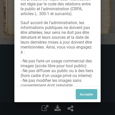
est régie par le code des relations entre
le public et l'administration (CRPA,
articles L. 300-1 et suivants).
Sauf accord de l’administration, les
informations publiques ne doivent pas
être altérées, leur sens ne doit pas être
dénaturé et leurs sources et la date de
leurs dernières mises à jour doivent être
mentionnées. Ainsi, vous vous engagez
à :
- Ne pas faire un usage commercial des
images (accès libre pour tout public)
- Ne pas diffuser au public ou à des tiers
(hors cadre d'un usage privé ou interne)
- Ne pas modifier les images sans
consentement écrit préalable
Dans le cas contraire, nous vous invitons
à nous contacter afin de solliciter le type
de Licence souhaitée parmi celles
proposées et le cas échéant, acquitter
une redevance.