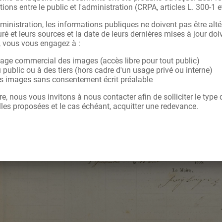
tions entre le public et l'administration (CRPA, articles L. 300-1 e
ministration, les informations publiques ne doivent pas être alté
ré et leurs sources et la date de leurs dernières mises à jour doi
, vous vous engagez à :
sage commercial des images (accès libre pour tout public)
u public ou à des tiers (hors cadre d'un usage privé ou interne)
les images sans consentement écrit préalable
re, nous vous invitons à nous contacter afin de solliciter le type
les proposées et le cas échéant, acquitter une redevance.