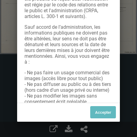
est régie par le code des relations entre
le public et l'administration (CRPA,
articles L. 300-1 et suivants).
Sauf accord de l’administration, les
informations publiques ne doivent pas
être altérées, leur sens ne doit pas être
dénaturé et leurs sources et la date de
leurs dernières mises à jour doivent être
mentionnées. Ainsi, vous vous engagez
à :
- Ne pas faire un usage commercial des
images (accès libre pour tout public)
- Ne pas diffuser au public ou à des tiers
(hors cadre d'un usage privé ou interne)
- Ne pas modifier les images sans
consentement écrit préalable
Dans le cas contraire, nous vous invitons
à nous contacter afin de solliciter le type
de Licence souhaitée parmi celles
proposées et le cas échéant, acquitter
une redevance.