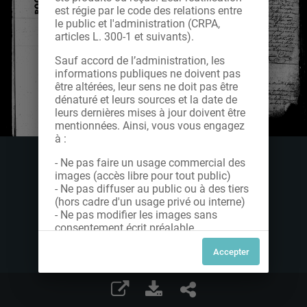
est régie par le code des relations entre
le public et l'administration (CRPA,
articles L. 300-1 et suivants).
Sauf accord de l’administration, les
informations publiques ne doivent pas
être altérées, leur sens ne doit pas être
dénaturé et leurs sources et la date de
leurs dernières mises à jour doivent être
mentionnées. Ainsi, vous vous engagez
à :
- Ne pas faire un usage commercial des
images (accès libre pour tout public)
- Ne pas diffuser au public ou à des tiers
(hors cadre d'un usage privé ou interne)
- Ne pas modifier les images sans
consentement écrit préalable
Dans le cas contraire, nous vous invitons
à nous contacter afin de solliciter le type
de Licence souhaitée parmi celles
proposées et le cas échéant, acquitter
une redevance.