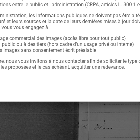
tions entre le public et l'administration (CRPA, articles L. 300-1 e
ministration, les informations publiques ne doivent pas être alté
ré et leurs sources et la date de leurs dernières mises à jour doi
, vous vous engagez à :
sage commercial des images (accès libre pour tout public)
u public ou à des tiers (hors cadre d'un usage privé ou interne)
les images sans consentement écrit préalable
re, nous vous invitons à nous contacter afin de solliciter le type
les proposées et le cas échéant, acquitter une redevance.