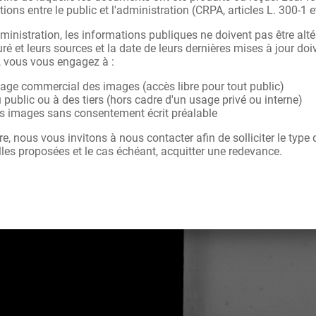
tions entre le public et l'administration (CRPA, articles L. 300-1 e
ministration, les informations publiques ne doivent pas être alté
ré et leurs sources et la date de leurs dernières mises à jour doi
, vous vous engagez à :
sage commercial des images (accès libre pour tout public)
u public ou à des tiers (hors cadre d'un usage privé ou interne)
les images sans consentement écrit préalable
re, nous vous invitons à nous contacter afin de solliciter le type
les proposées et le cas échéant, acquitter une redevance.